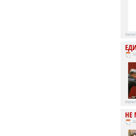
Катег
ЕД
О
Катег
НЕ 
О