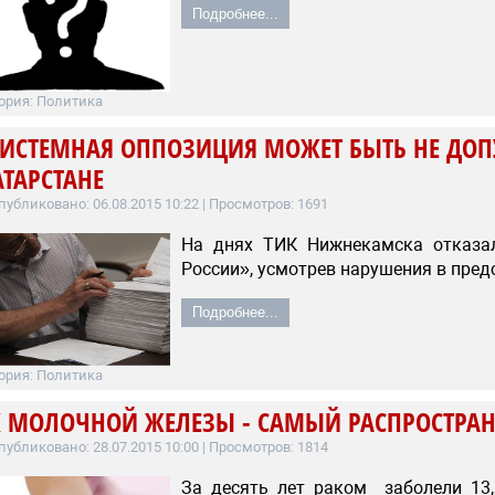
Подробнее...
ория:
Политика
СИСТЕМНАЯ ОППОЗИЦИЯ МОЖЕТ БЫТЬ НЕ ДО
АТАРСТАНЕ
публиковано: 06.08.2015 10:22
| Просмотров: 1691
На днях ТИК Нижнекамска отказал
России», усмотрев нарушения в пре
Подробнее...
ория:
Политика
К МОЛОЧНОЙ ЖЕЛЕЗЫ - САМЫЙ РАСПРОСТРАН
публиковано: 28.07.2015 10:00
| Просмотров: 1814
За десять лет раком заболели 13,