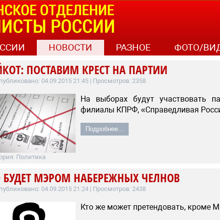
ССИИ
НОВОСТИ
РАЗНОЕ
ФОТО/ВИ
КОТ: ПОСТАВИМ КРЕСТ НА ПАРТИИ
публиковано: 04.09.2015 21:45
| Просмотров: 2358
На выборах будут участвовать па
филиалы КПРФ, «Справедливая Росси
Подробнее...
ория:
Политика
О БУДЕТ МЭРОМ НАБЕРЕЖНЫХ ЧЕЛНОВ
публиковано: 04.09.2015 21:24
| Просмотров: 2438
Кто же может претендовать, кроме М