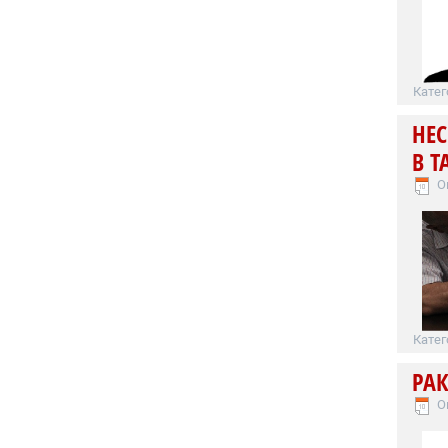
Катег
НЕ
В Т
О
Катег
РА
О