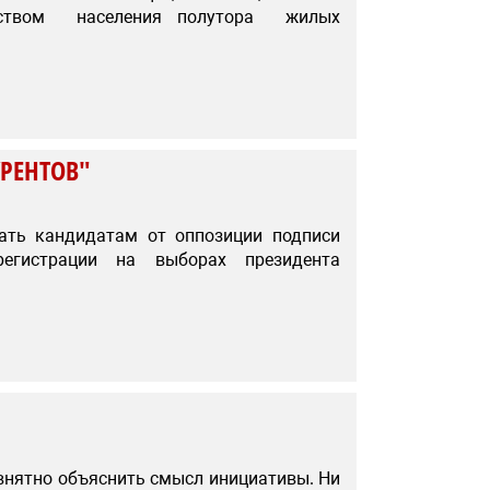
еством населения полутора жилых
РЕНТОВ"
рать кандидатам от оппозиции подписи
егистрации на выборах президента
 внятно объяснить смысл инициативы. Ни