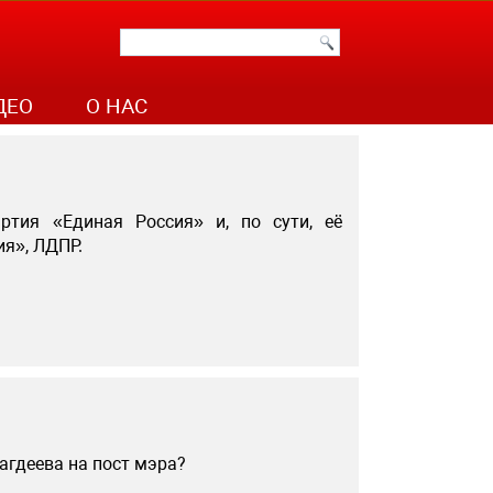
ДЕО
О НАС
ртия «Единая Россия» и, по сути, её
я», ЛДПР.
агдеева на пост мэра?